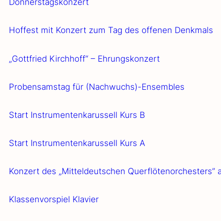
Don­ners­tags­kon­zert
Hof­fest mit Kon­zert zum Tag des offe­nen Denk­mals
„Gott­fried Kirch­hoff“ – Ehrungs­kon­zert
Pro­ben­sams­tag für (Nachwuchs)-Ensembles
Start Instru­men­ten­ka­rus­sell Kurs B
Start Instru­men­ten­ka­rus­sell Kurs A
Kon­zert des „Mit­tel­deut­schen Quer­flö­ten­or­ches­ters
Klas­sen­vor­spiel Kla­vier