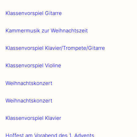
Klas­sen­vor­spiel Gitar­re
Kam­mer­mu­sik zur Weih­nachts­zeit
Klas­sen­vor­spiel Klavier/Trompete/Gitarre
Klas­sen­vor­spiel Vio­li­ne
Weih­nachts­kon­zert
Weih­nachts­kon­zert
Klas­sen­vor­spiel Kla­vier
Hof­fest am Vor­abend des 1. Advents