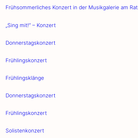
Früh­som­mer­li­ches Kon­zert in der Musik­ga­le­rie am Rat
„Sing mit!” – Kon­zert
Don­ners­tags­kon­zert
Früh­lings­kon­zert
Früh­lings­klän­ge
Don­ners­tags­kon­zert
Früh­lings­kon­zert
Solis­ten­kon­zert