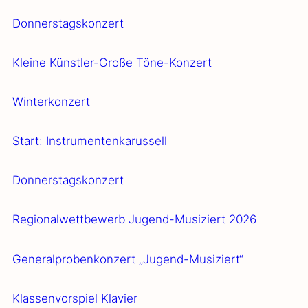
Don­ners­tags­kon­zert
Klei­ne Küns­t­­ler-Gro­­ße Töne-Kon­­­zert
Win­ter­kon­zert
Start: Instru­men­ten­ka­rus­sell
Don­ners­tags­kon­zert
Regio­nal­wett­be­werb Jugend-Musi­­ziert 2026
Gene­ral­pro­ben­kon­zert „Jugend-Musi­­ziert“
Klas­sen­vor­spiel Kla­vier