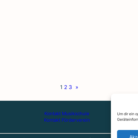
1
2
3
»
Kontakt Musikschule
Um dir ein 
Geräteinfor
Kontakt Förderverein
Akz