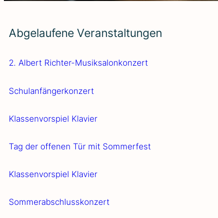
Abge­lau­fe­ne Ver­an­stal­tun­gen
2. Albert Rich­­ter-Musi­k­­sa­­lon­­kon­­­zert
Schul­an­fän­ger­kon­zert
Klas­sen­vor­spiel Kla­vier
Tag der offe­nen Tür mit Som­mer­fest
Klas­sen­vor­spiel Kla­vier
Som­mer­ab­schluss­kon­zert