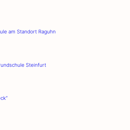
hu­le am Stand­ort Rag­uhn
und­schu­le Stein­furt
eck“