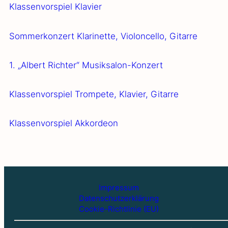
Klas­sen­vor­spiel Kla­vier
Som­mer­kon­zert Kla­ri­net­te, Vio­lon­cel­lo, Gitar­re
1. „Albert Rich­ter“ Musi­k­­sa­­lon-Kon­­­zert
Klas­sen­vor­spiel Trom­pe­te, Kla­vier, Gitar­re
Klas­sen­vor­spiel Akkor­de­on
Impressum
Datenschutzerklärung
Cookie-Richtlinie (EU)