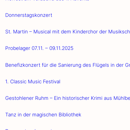
Don­ners­tags­kon­zert
St. Mar­tin – Musi­cal mit dem Kin­der­chor der Musik­sc
Pro­be­la­ger 07.11. – 09.11.2025
Bene­fiz­kon­zert für die Sanie­rung des Flü­gels in der Gr
1. Clas­sic Music Fes­ti­val
Gestoh­le­ner Ruhm – Ein his­to­ri­scher Kri­mi aus Mühl­b
Tanz in der magi­schen Biblio­thek