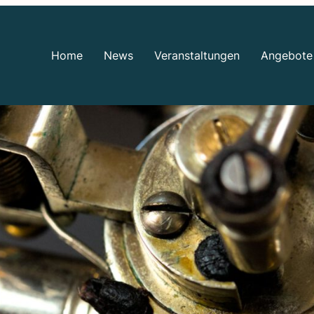
Home
News
Ver­an­stal­tun­gen
Ange­bo­te