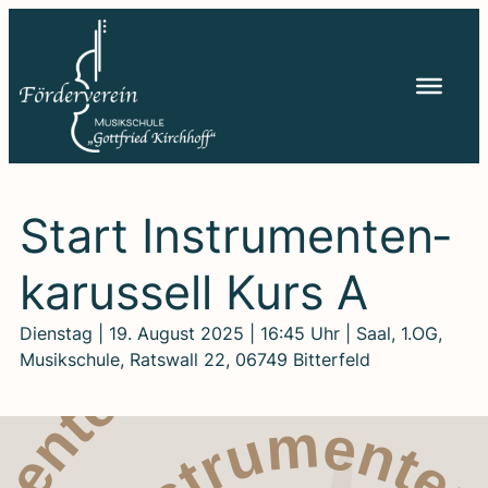
Zum
Inhalt
springen
Start Instru­men­ten­
ka­rus­sell Kurs A
Dienstag | 19. August 2025 | 16:45 Uhr | Saal, 1.OG,
Musikschule, Ratswall 22, 06749 Bitterfeld