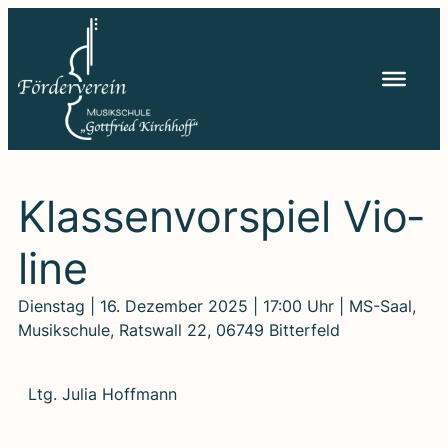
Zum
Inhalt
springen
Klas­sen­vor­spiel Vio­
li­ne
Dienstag | 16. Dezember 2025 | 17:00 Uhr | MS-Saal,
Musikschule, Ratswall 22, 06749 Bitterfeld
Ltg. Julia Hoff­mann