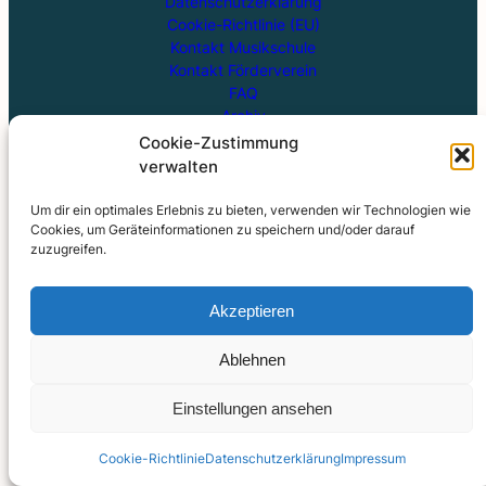
Datenschutzerklärung
Cookie-Richtlinie (EU)
Kontakt Musikschule
Kontakt Förderverein
FAQ
Archiv
Cookie-Zustimmung
Verein der Freunde und Förderer der Musikschule "Gottfried
verwalten
Kirchhoff" Bitterfeld-Wolfen e. V.
Vorsitzender: Hanfried Treffurth | IBAN: DE35 8005 3722
Um dir ein optimales Erlebnis zu bieten, verwenden wir Technologien wie
Cookies, um Geräteinformationen zu speichern und/oder darauf
0030 6401 79 | BIC: NOLADE21BTF
zuzugreifen.
Akzeptieren
Ablehnen
Einstellungen ansehen
Coo­kie-Richt­li­nie
Daten­schutz­er­klä­rung
Impres­sum