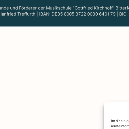
nde und Förderer der Musikschule "Gottfried Kirchhoff" Bitterf
 Hanfried Treffurth | IBAN: DE35 8005 3722 0030 6401 79 | BI
Um dir ein 
Geräteinfor