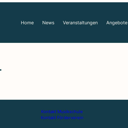
Home
News
Ver­an­stal­tun­gen
Ange­bo­te
r
Kontakt Musikschule
Kontakt Förderverein