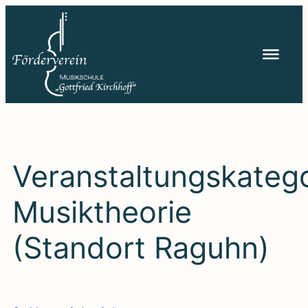
Zum
Inhalt
springen
Veranstaltungskatego
Musiktheorie
(Standort Raguhn)