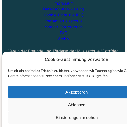
Impressum
Datenschutzerklärung
Cookie-Richtlinie (EU)
Kontakt Musikschule
Kontakt Förderverein
FAQ
Archiv
Verein der Freunde und Förderer der Musikschule "Gottfried
Kirchhoff" Bitterfeld-Wolfen e. V.
Cookie-Zustimmung verwalten
Vorsitzender: Hanfried Treffurth | IBAN: DE35 8005 3722
0030 6401 79 | BIC: NOLADE21BTF
Um dir ein optimales Erlebnis zu bieten, verwenden wir Technologien wie 
Geräteinformationen zu speichern und/oder darauf zuzugreifen.
Akzeptieren
Ablehnen
Einstellungen ansehen