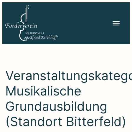
Zum
Inhalt
springen
Veranstaltungskatego
Musikalische
Grundausbildung
(Standort Bitterfeld)