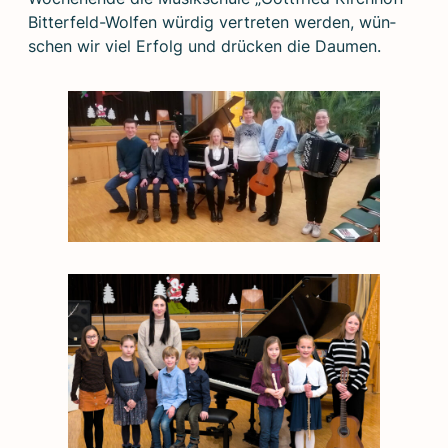
Bit­ter­feld-Wol­fen wür­dig ver­tre­ten wer­den, wün­
schen wir viel Erfolg und drü­cken die Dau­men.