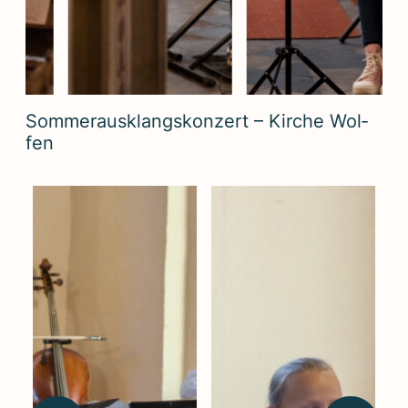
Som­mer­aus­klangskon­zert – Kir­che Wol­
fen