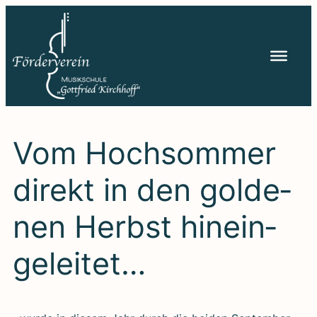
Zum
Inhalt
springen
Vom Hoch­som­mer
direkt in den gol­de­
nen Herbst hin­ein­
ge­lei­tet…