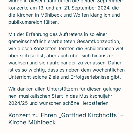
wur­de in die­sem Jahr durch die bei­den Sep­tem­ber­
kon­zer­te am 13. und am 21. Sep­tem­ber 2024, die
die Kir­chen in Mühl­beck und Wol­fen klang­lich und
publi­kums­reich füll­ten.
Mit der Erfah­rung des Auf­tre­tens in so einer
gemein­schaft­lich erar­bei­te­ten Gesamt­kon­zep­ti­on,
wie die­sen Kon­zer­ten, lern­ten die Schüler:innen viel
über sich selbst, aber auch über sich hin­aus­zu­
wach­sen und sich auf­ein­an­der zu ver­las­sen. Daher
ist es so wich­tig, dass es neben dem wöchent­li­chen
Unter­richt sol­che Zie­le und Erfolgs­er­leb­nis­se gibt.
Wir dan­ken allen Unter­stüt­zern für die­sen gelun­ge­
nen, musi­ka­li­schen Start in das Musik­schul­jahr
2024/25 und wün­schen schö­ne Herbst­fe­ri­en!
Kon­zert zu Ehren „Gott­fried Kirch­hoffs“ –
Kir­che Mühl­beck