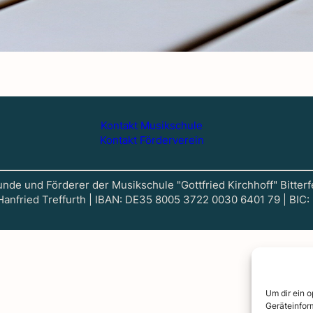
Kontakt Musikschule
Kontakt Förderverein
nde und Förderer der Musikschule "Gottfried Kirchhoff" Bitterf
 Hanfried Treffurth | IBAN: DE35 8005 3722 0030 6401 79 | BI
Um dir ein 
Geräteinfor