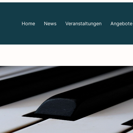
Home
News
Ver­an­stal­tun­gen
Ange­bo­te