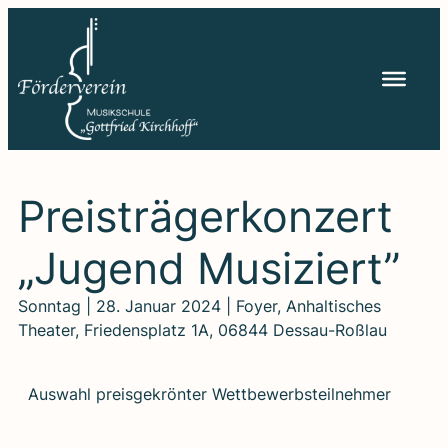
Zum
Inhalt
springen
Preis­trä­ger­kon­zert
„Jugend Musi­ziert”
Sonntag | 28. Januar 2024 | Foyer, Anhaltisches
Theater, Friedensplatz 1A, 06844 Dessau-Roßlau
Aus­wahl preis­ge­krön­ter Wett­be­werbs­teil­neh­mer