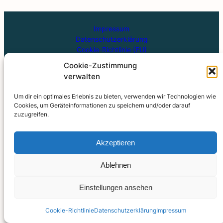
Impressum
Datenschutzerklärung
Cookie-Richtlinie (EU)
Kontakt Musikschule
Cookie-Zustimmung
Kontakt Förderverein
verwalten
FAQ
Archiv
Um dir ein optimales Erlebnis zu bieten, verwenden wir Technologien wie
Cookies, um Geräteinformationen zu speichern und/oder darauf
Verein der Freunde und Förderer der Musikschule "Gottfried
zuzugreifen.
Kirchhoff" Bitterfeld-Wolfen e. V.
Vorsitzender: Hanfried Treffurth | IBAN: DE35 8005 3722
Akzeptieren
0030 6401 79 | BIC: NOLADE21BTF
Ablehnen
Einstellungen ansehen
Coo­kie-Richt­li­nie
Daten­schutz­er­klä­rung
Impres­sum