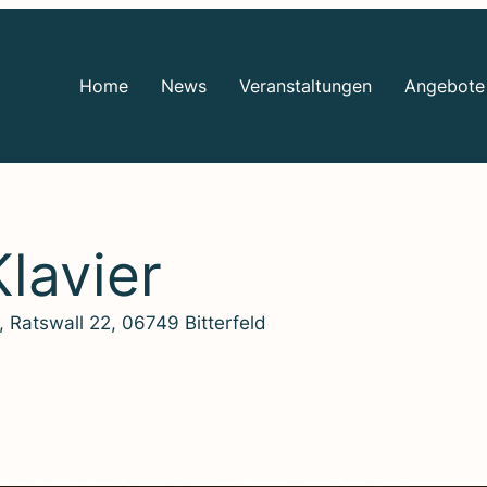
Home
News
Ver­an­stal­tun­gen
Ange­bo­te
la­vier
, Ratswall 22, 06749 Bitterfeld