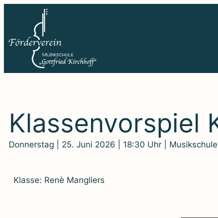
Zum
Inhalt
springen
Klas­sen­vor­spiel K
Donnerstag | 25. Juni 2026 | 18:30 Uhr | Musikschule
Klas­se: Renè Man­gliers