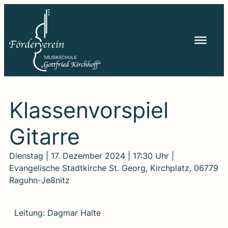
Zum
Inhalt
springen
Klas­sen­vor­spiel
Gitar­re
Dienstag | 17. Dezember 2024 | 17:30 Uhr |
Evangelische Stadtkirche St. Georg, Kirchplatz, 06779
Raguhn-Jeßnitz
Lei­tung: Dag­mar Hal­te