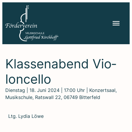
Zum
Inhalt
springen
Klas­sen­abend Vio­
lon­cel­lo
Dienstag | 18. Juni 2024 | 17:00 Uhr | Konzertsaal,
Musikschule, Ratswall 22, 06749 Bitterfeld
Ltg. Lydia Löwe