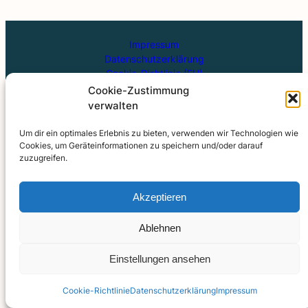
Impressum
Datenschutzerklärung
Cookie-Richtlinie (EU)
Kontakt Musikschule
Cookie-Zustimmung
Kontakt Förderverein
verwalten
FAQ
Archiv
Um dir ein optimales Erlebnis zu bieten, verwenden wir Technologien wie
Cookies, um Geräteinformationen zu speichern und/oder darauf
zuzugreifen.
Verein der Freunde und Förderer der Musikschule "Gottfried
Kirchhoff" Bitterfeld-Wolfen e. V.
Vorsitzender: Hanfried Treffurth | IBAN: DE35 8005 3722
Akzeptieren
0030 6401 79 | BIC: NOLADE21BTF
Ablehnen
Einstellungen ansehen
Coo­kie-Richt­li­nie
Daten­schutz­er­klä­rung
Impres­sum