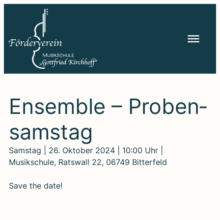
Zum
Inhalt
springen
Ensem­ble – Pro­ben­
sams­tag
Samstag | 26. Oktober 2024 | 10:00 Uhr |
Musikschule, Ratswall 22, 06749 Bitterfeld
Save the date!