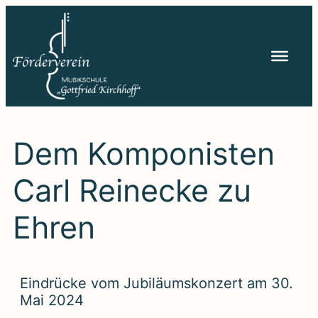
Zum
Inhalt
springen
Dem Kom­po­nis­ten
Carl Rei­ne­cke zu
Ehren
Ein­drü­cke vom Jubi­lä­ums­kon­zert am 30.
Mai 2024